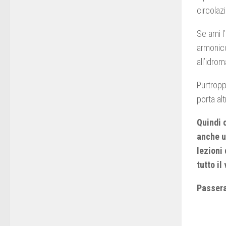
circolaz
Se ami l
armonico
all’idro
Purtroppo
porta al
Quindi c
anche u
lezioni 
tutto il
Passerai