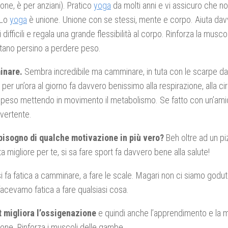
one, è per anziani). Pratico
yoga
da molti anni e vi assicuro che no
 Lo
yoga
è unione. Unione con se stessi, mente e corpo. Aiuta da
ifficili e regala una grande flessibilità al corpo. Rinforza la muscola
tano persino a perdere peso.
inare.
Sembra incredibile ma camminare, in tuta con le scarpe da
i per un’ora al giorno fa davvero benissimo alla respirazione, alla ci
peso mettendo in movimento il metabolismo. Se fatto con un’ami
vertente.
bisogno di qualche motivazione in più vero?
Beh oltre ad un pi
ta migliore per te, si sa fare sport fa davvero bene alla salute!
si fa fatica a camminare, a fare le scale. Magari non ci siamo godu
acevamo fatica a fare qualsiasi cosa.
t migliora l’ossigenazione
e quindi anche l’apprendimento e la m
ione. Rinforza i muscoli delle gambe.