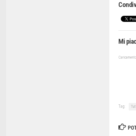
Condiv
Mi pia
Caricamento
Tag:
Tutt
POT