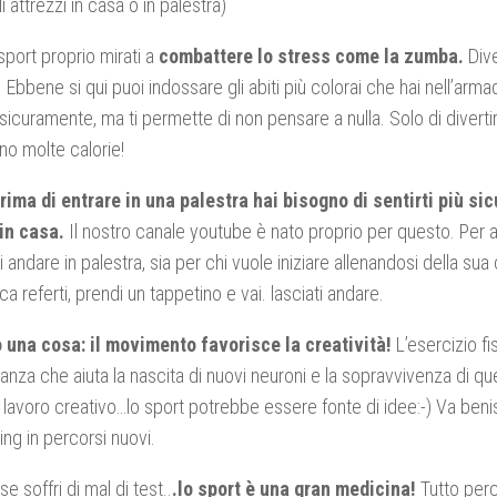
 attrezzi in casa o in palestra)
sport proprio mirati a
combattere lo stress come la zumba.
Dive
. Ebbene si qui puoi indossare gli abiti più colorai che hai nell’arm
 sicuramente, ma ti permette di non pensare a nulla. Solo di divertir
ano molte calorie!
ima di entrare in una palestra hai bisogno di sentirti più sicu
in casa.
Il nostro canale youtube è nato proprio per questo. Per a
 andare in palestra, sia per chi vuole iniziare allenandosi della sua
a referti, prendi un tappetino e vai. lasciati andare.
o una cosa: il movimento favorisce la creatività!
L’esercizio fi
anza che aiuta la nascita di nuovi neuroni e la sopravvivenza di quel
n lavoro creativo…lo sport potrebbe essere fonte di idee:-) Va be
king in percorsi nuovi.
e soffri di mal di test..
.lo sport è una gran medicina!
Tutto perc