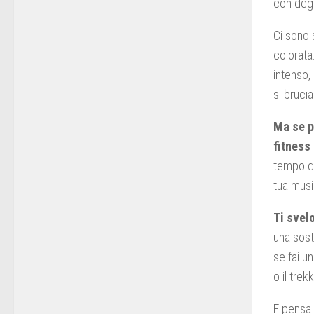
con degli
Ci sono 
colorata
intenso,
si bruci
Ma se pr
fitness 
tempo di
tua music
Ti svel
una sost
se fai u
o il trek
E pensa s