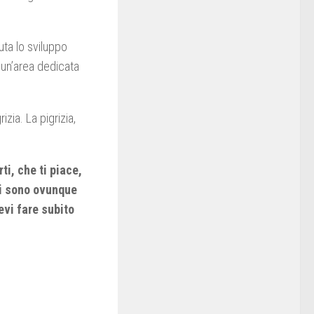
uta lo sviluppo
e un’area dedicata
zia. La pigrizia,
ti, che ti piace,
ci sono ovunque
evi fare subito