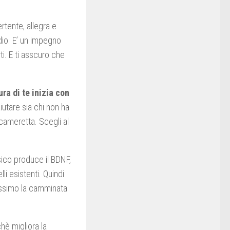
rtente, allegra e
adio. E’ un impegno
ti. E ti asscuro che
ra di te inizia con
iutare sia chi non ha
 cameretta. Scegli al
sico produce il BDNF,
li esistenti. Quindi
nissimo la camminata
hè migliora la