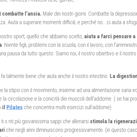
t combatte l’ansia.
Male dei nostri giorni. Combatte la depressio
zza. Aiuta a superare momenti difficili, e perché no….ci aiuta a sfoga
nostro sport, quello che abbiamo scelto,
aiuta a farci pensare a
a
. Niente figli, problemi con la scuola, con il lavoro, con l’amministr
o…una pausa da tutto questo. Siamo noi, il nostro obiettivo e il nost
 fa talmente bene che aiuta anche il nostro intestino.
La digestio
 la stipsi con il movimento, insieme ad una alimentazione sana ed 
e la circolazione e la conicità dei muscoli dell’addome. ( se hai p
o
il
Pilates
che concentra molti esercizi sull’addome)
 ti s nti più giovanissima sappi che allenarsi
stimola la rigenerazi
ri
che negli anni diminuiscono progressivamente. (in questo caso 