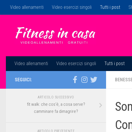
Video allenamenti
Video esercizi singoli
Tutti i post
S
Salta al contenuto
Video allenamenti
Video esercizi singoli
Tutti i post
SEGUICI:
BENESS
ARTICOLO SUCCESSIVO
Son
fit walk: che cos’è, a cosa serve?
camminare fa dimagrire?
Com
ARTICOLO PRECEDENTE