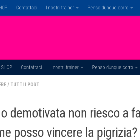
HOP
Contattaci
I nostri trainer
Penso dunque corro
SHOP
Contattaci
I nostri trainer
Penso dunque corro
ERE
/
TUTTI I POST
o demotivata non riesco a fa
e posso vincere la pigrizia?