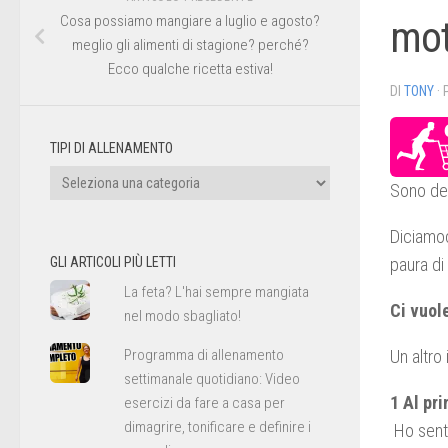
Cosa possiamo mangiare a luglio e agosto?
mot
meglio gli alimenti di stagione? perché?
Ecco qualche ricetta estiva!
DI
TONY
·
TIPI DI ALLENAMENTO
Tipi
Sono dem
di
allenamento
Diciamoc
GLI ARTICOLI PIÙ LETTI
paura di
La feta? L'hai sempre mangiata
Ci vuol
nel modo sbagliato!
Programma di allenamento
Un altro
settimanale quotidiano: Video
1 Al pr
esercizi da fare a casa per
dimagrire, tonificare e definire i
Ho senti