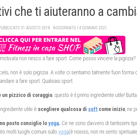
ivi che ti aiuteranno a cambi
 PUBBLICATO
31 AGOSTO 2018
· AGGIORNATO
14 GENNAIO 2021
otivata non riesco a fare sport. Come posso vincere la pigrizia?
elo, non è solo pigrizia. A volte ci sentiamo talmente fuori forma
 andare a fare sport. Qualsiasi sport.
e un pizzico di coraggio
, questo è il primo ingrediente utile! Butta
 ingrediente utile è
scegliere qualcosa di
soft
come inizio
, ne 
imo posto consiglio lo
yoga
.
Ce ne sono davvero di tantissimi tipi 
to molti luoghi comuni sullo
yoga
(è noioso, non mi sento spiritual