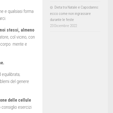
Dieta tra Natale e Capodanno:
ne e qualsiasi forma
ecco come non ingrassare
rci.
durante le feste
23 Dicembre 2022
 noi stessi, almeno
atore, col vicino, con
ro corpo. mente e
ne.
equilibrata;
roblemi del genere
one delle cellule
consiglio esercizi