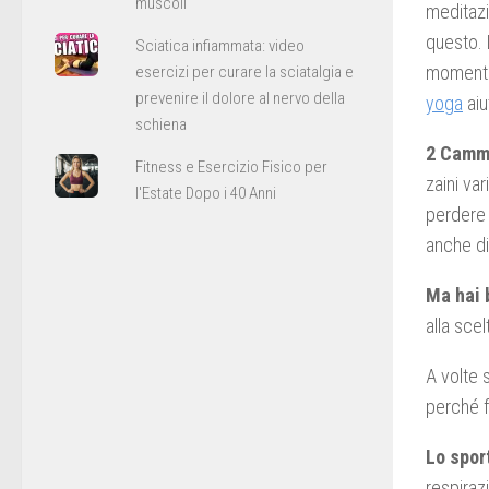
muscoli
meditazi
questo.
Sciatica infiammata: video
momenti d
esercizi per curare la sciatalgia e
prevenire il dolore al nervo della
yoga
aiu
schiena
2 Camm
Fitness e Esercizio Fisico per
zaini var
l'Estate Dopo i 40 Anni
perdere 
anche di
Ma hai 
alla scel
A volte 
perché f
Lo spor
respiraz