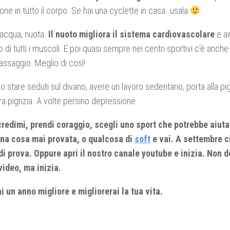
ione in tutto il corpo. Se hai una cyclette in casa…usala
’acqua, nuota.
Il nuoto migliora il sistema cardiovascolare
e ai
 di tutti i muscoli. E poi quasi sempre nei centri sportivi c’è anch
massaggio. Meglio di così!
 stare seduti sul divano, avere un lavoro sedentario, porta alla pigri
tra pigrizia. A volte persino depressione.
redimi, prendi coraggio, scegli uno sport che potrebbe aiutar
na cosa mai provata, o qualcosa di
soft
e vai. A settembre 
di prova. Oppure apri il nostro canale youtube e inizia. Non d
 video, ma inizia.
 un anno migliore e migliorerai la tua vita.