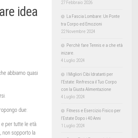
27 Febbraio 2026
are idea
La Fascia Lombare: Un Ponte
tra Corpo ed Emozioni
22 Novembre 2024
Perchè fare Tennis e a che età
inizare.
4 Luglio 2024
 che abbiamo quasi
I Migliori Cibi Idratanti per
l’Estate: Rinfresca il Tuo Corpo
con la Giusta Alimentazione
rsi.
4 Luglio 2024
propongo due:
Fitness e Esercizio Fisico per
l’Estate Dopo i 40 Anni
e per tutte le età.
1 Luglio 2024
e, non sopporto la