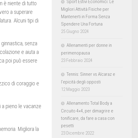
Sport Estivi Economici: Le
n è niente di tutto
Migliori Attività Fisiche per
vvero a superare
Mantenerti in Forma Senza
tura. Alcuni tipi di
Spendere Una Fortuna
25 Giugno 2024
 ginnastica, senza
Allenamenti per donne in
rcolazione e aiuta a
perimenopausa
ca poi può essere
23 Febbraio 2024
Tennis: Sinner vs Alcaraz e
l’epicità degli opposti
zzico di coraggio e
12 Maggio 2023
Allenamento Total Body a
ti a pieno le vacanze
Circuito 4×4, per dimagrire e
tonificare, da fare a casa con
pesetti
emoria. Migliora la
23 Dicembre 2022