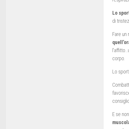
Lo spor
di triste
Fare un 
quell’or
l’affitt
corpo.
Lo sport
Combatte
favorisc
consigli
E se non
muscola