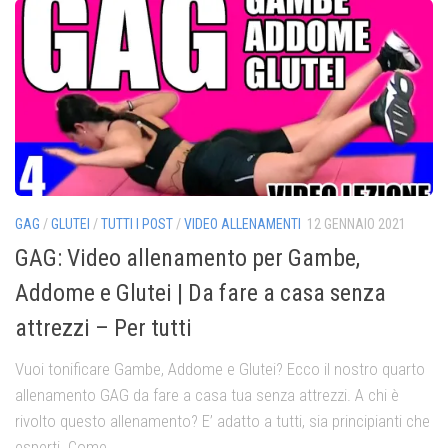
GAG
/
GLUTEI
/
TUTTI I POST
/
VIDEO ALLENAMENTI
12 GENNAIO 2021
GAG: Video allenamento per Gambe,
Addome e Glutei | Da fare a casa senza
attrezzi – Per tutti
Vuoi tonificare Gambe, Addome e Glutei? Ecco il nostro quarto
allenamento GAG da fare a casa tua senza attrezzi. A chi è
rivolto questo allenamento? E’ adatto a tutti, sia principianti che
esperti. Come...