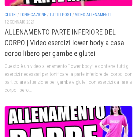
GLUTEI
/
TONIFICAZIONE
/
TUTTI I POST
/
VIDEO ALLENAMENTI
12 GENNAIO 2021
ALLENAMENTO PARTE INFERIORE DEL
CORPO | Video esercizi lower body a casa
corpo libero per gambe e glutei
Questo è un video allenamento “lower body” e contiene tutti gli
esercizi necessari per tonificare la parte inferiore del corpo, con
particolare attenzione per gambe e glutei, con esercizi da fare a
corpo libero....