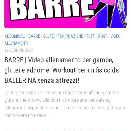
ADDOMINALI
/
BARRE
/
GLUTEI
/
TONIFICAZIONE
/
TUTTI I POST
/
VIDEO
ALLENAMENTI
12 GENNAIO 2021
BARRE | Video allenamento per gambe,
glutei e addome! Workout per un fisico da
BALLERINA senza attrezzi!
Questo è un video allenamento barre per tonificare gambe e
glutei e che si conclude con un’ampia parte dedicata agli
addominali. Si può fare tranquillamente a casa senza attrezzi; vi
basta avere una sedia....