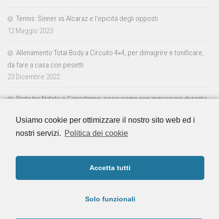
Tennis: Sinner vs Alcaraz e l’epicità degli opposti
12 Maggio 2023
Allenamento Total Body a Circuito 4×4, per dimagrire e tonificare,
da fare a casa con pesetti
23 Dicembre 2022
Dieta tra Natale e Capodanno: ecco come non ingrassare durante
le feste
Usiamo cookie per ottimizzare il nostro sito web ed i
23 Dicembre 2022
nostri servizi.
Politica dei cookie
Accetta tutti
Solo funzionali
Powered by
- Progettato con il
tema Hueman