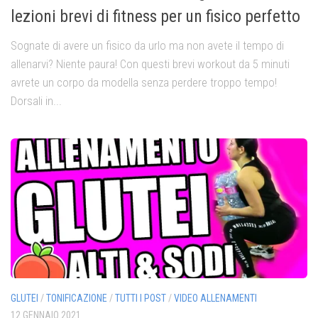
lezioni brevi di fitness per un fisico perfetto
Sognate di avere un fisico da urlo ma non avete il tempo di
allenarvi? Niente paura! Con questi brevi workout da 5 minuti
avrete un corpo da modella senza perdere troppo tempo!
Dorsali in...
GLUTEI
/
TONIFICAZIONE
/
TUTTI I POST
/
VIDEO ALLENAMENTI
12 GENNAIO 2021