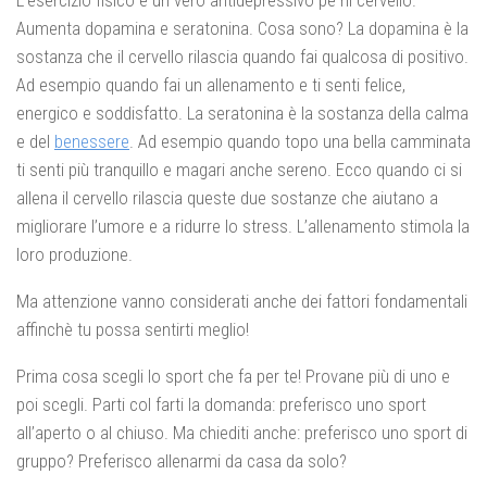
L’esercizio fisico è un vero antidepressivo pe ril cervello.
Aumenta dopamina e seratonina. Cosa sono? La dopamina è la
sostanza che il cervello rilascia quando fai qualcosa di positivo.
Ad esempio quando fai un allenamento e ti senti felice,
energico e soddisfatto. La seratonina è la sostanza della calma
e del
benessere
. Ad esempio quando topo una bella camminata
ti senti più tranquillo e magari anche sereno. Ecco quando ci si
allena il cervello rilascia queste due sostanze che aiutano a
migliorare l’umore e a ridurre lo stress. L’allenamento stimola la
loro produzione.
Ma attenzione vanno considerati anche dei fattori fondamentali
affinchè tu possa sentirti meglio!
Prima cosa scegli lo sport che fa per te! Provane più di uno e
poi scegli. Parti col farti la domanda: preferisco uno sport
all’aperto o al chiuso. Ma chiediti anche: preferisco uno sport di
gruppo? Preferisco allenarmi da casa da solo?