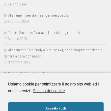
25 Giugno 2024
Allenamenti per donne in perimenopausa
23 Febbraio 2024
Tennis: Sinner vs Alcaraz e l’epicità degli opposti
12 Maggio 2023
Allenamento Total Body a Circuito 4×4, per dimagrire e tonificare,
da fare a casa con pesetti
23 Dicembre 2022
Dieta tra Natale e Capodanno: ecco come non ingrassare durante
le feste
Usiamo cookie per ottimizzare il nostro sito web ed i
23 Dicembre 2022
nostri servizi.
Politica dei cookie
Accetta tutti