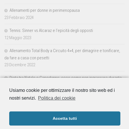
Allenamenti per donne in perimenopausa
23 Febbraio 2024
Tennis: Sinner vs Alcaraz e l’epicità degli opposti
12 Maggio 2023
Allenamento Total Body a Circuito 4×4, per dimagrire e tonificare,
da fare a casa con pesetti
23 Dicembre 2022
Dieta tra Natale e Capodanno: ecco come non ingrassare durante
le feste
Usiamo cookie per ottimizzare il nostro sito web ed i
23 Dicembre 2022
nostri servizi.
Politica dei cookie
Accetta tutti