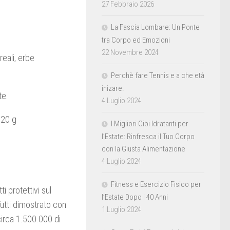
27 Febbraio 2026
La Fascia Lombare: Un Ponte
tra Corpo ed Emozioni
22 Novembre 2024
reali, erbe
Perchè fare Tennis e a che età
inizare.
te.
4 Luglio 2024
120 g
I Migliori Cibi Idratanti per
l’Estate: Rinfresca il Tuo Corpo
con la Giusta Alimentazione
4 Luglio 2024
Fitness e Esercizio Fisico per
i protettivi sul
l’Estate Dopo i 40 Anni
Tutti dimostrato con
1 Luglio 2024
circa 1.500.000 di