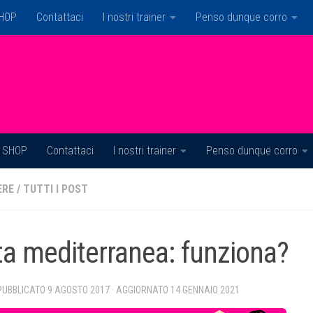
HOP
Contattaci
I nostri trainer
Penso dunque corro
SHOP
Contattaci
I nostri trainer
Penso dunque corro
ERE
/
TUTTI I POST
ta mediterranea: funziona?
 PUBBLICATO
9 AGOSTO 2017
· AGGIORNATO
14 GENNAIO 2021