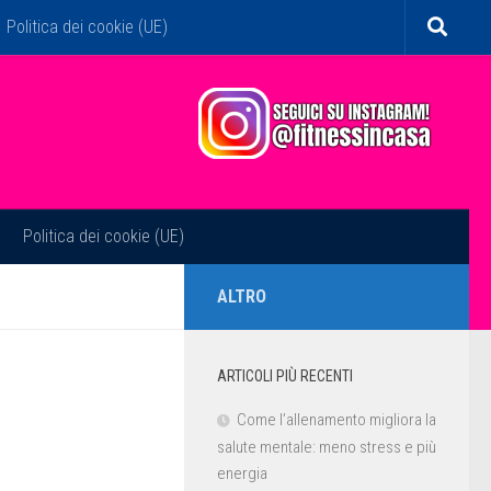
Politica dei cookie (UE)
Politica dei cookie (UE)
ALTRO
ARTICOLI PIÙ RECENTI
Come l’allenamento migliora la
salute mentale: meno stress e più
energia