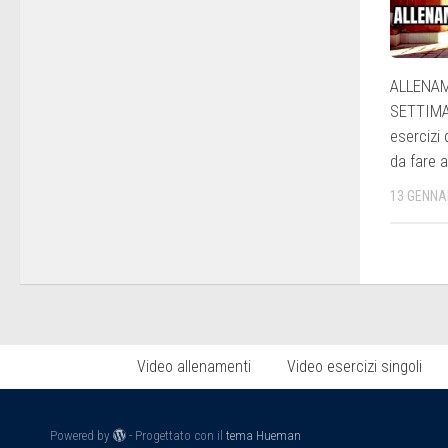
ALLENA
SETTIMA
esercizi 
da fare 
13 GENNA
Video allenamenti
Video esercizi singoli
Powered by
- Progettato con il
tema Hueman