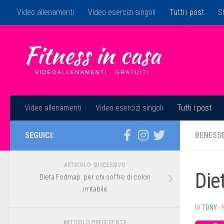
Video allenamenti
Video esercizi singoli
Tutti i post
S
Salta al contenuto
Video allenamenti
Video esercizi singoli
Tutti i post
SEGUICI:
BENESS
ARTICOLO SUCCESSIVO
Die
Dieta Fodmap: per chi soffre di colon
irritabile
DI
TONY
·
ARTICOLO PRECEDENTE