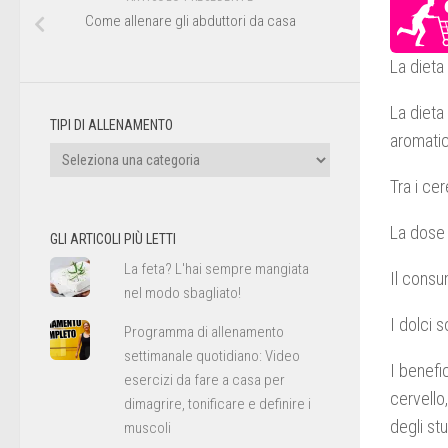
Come allenare gli abduttori da casa
La dieta
La dieta
TIPI DI ALLENAMENTO
aromati
Tipi
di
Tra i cer
allenamento
La dose 
GLI ARTICOLI PIÙ LETTI
La feta? L'hai sempre mangiata
Il consu
nel modo sbagliato!
I dolci 
Programma di allenamento
settimanale quotidiano: Video
I benefi
esercizi da fare a casa per
cervello
dimagrire, tonificare e definire i
degli st
muscoli