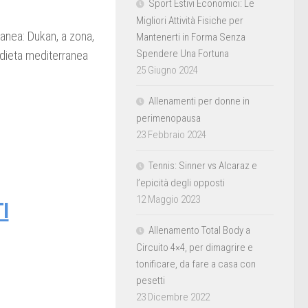
Sport Estivi Economici: Le
Migliori Attività Fisiche per
ranea: Dukan, a zona,
Mantenerti in Forma Senza
Spendere Una Fortuna
 dieta mediterranea
25 Giugno 2024
Allenamenti per donne in
perimenopausa
23 Febbraio 2024
Tennis: Sinner vs Alcaraz e
l’epicità degli opposti
12 Maggio 2023
I
Allenamento Total Body a
Circuito 4×4, per dimagrire e
tonificare, da fare a casa con
pesetti
23 Dicembre 2022