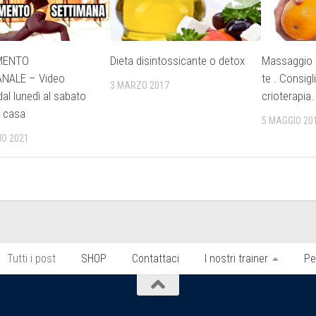
MENTO
Dieta disintossicante o detox
Massaggio an
NALE – Video
te . Consigl
3 MARZO 2017
dal lunedì al sabato
crioterapia.
a casa
5 MAGGIO 20
IO 2021
Tutti i post
SHOP
Contattaci
I nostri trainer
Pe