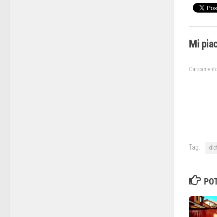
Mi pia
Caricamento
Tag:
die
POT