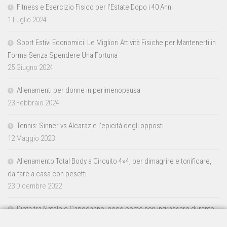
Fitness e Esercizio Fisico per l’Estate Dopo i 40 Anni
1 Luglio 2024
Sport Estivi Economici: Le Migliori Attività Fisiche per Mantenerti in
Forma Senza Spendere Una Fortuna
25 Giugno 2024
Allenamenti per donne in perimenopausa
23 Febbraio 2024
Tennis: Sinner vs Alcaraz e l’epicità degli opposti
12 Maggio 2023
Allenamento Total Body a Circuito 4×4, per dimagrire e tonificare,
da fare a casa con pesetti
23 Dicembre 2022
Dieta tra Natale e Capodanno: ecco come non ingrassare durante
le feste