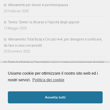
Allenamenti per donne in perimenopausa
23 Febbraio 2024
Tennis: Sinner vs Alcaraz e l’epicità degli opposti
12 Maggio 2023
Allenamento Total Body a Circuito 4×4, per dimagrire e tonificare,
da fare a casa con pesetti
23 Dicembre 2022
Dieta tra Natale e Capodanno: ecco come non ingrassare durante
le feste
Usiamo cookie per ottimizzare il nostro sito web ed i
23 Dicembre 2022
nostri servizi.
Politica dei cookie
Accetta tutti