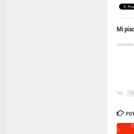
Mi pia
Caricamento
Tag:
Tutt
POT