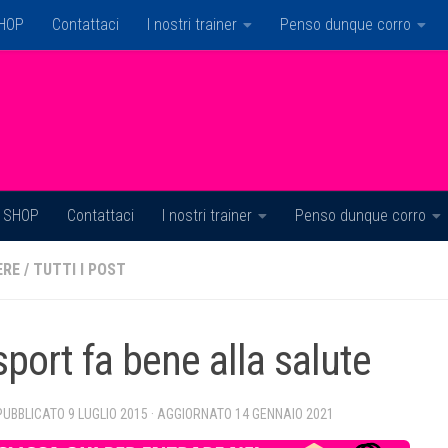
HOP
Contattaci
I nostri trainer
Penso dunque corro
SHOP
Contattaci
I nostri trainer
Penso dunque corro
ERE
/
TUTTI I POST
sport fa bene alla salute
 PUBBLICATO
9 LUGLIO 2015
· AGGIORNATO
14 GENNAIO 2021