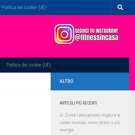
Politica dei cookie (UE)
Politica dei cookie (UE)
ALTRO
ARTICOLI PIÙ RECENTI
Come l’allenamento migliora la
salute mentale: meno stress e più
energia