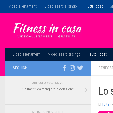
Video allenamenti
Video esercizi singoli
Tutti i post
S
Salta al contenuto
Video allenamenti
Video esercizi singoli
Tutti i post
SEGUICI:
BENESS
ARTICOLO SUCCESSIVO
Lo 
5 alimenti da mangiare a colazione
DI
TONY
·
ARTICOLO PRECEDENTE