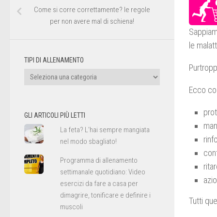
Come si corre correttamente? le regole
per non avere mal di schiena!
Sappiamo
le malatt
TIPI DI ALLENAMENTO
Purtropp
Tipi
di
Ecco cos
allenamento
pro
GLI ARTICOLI PIÙ LETTI
man
La feta? L'hai sempre mangiata
rinf
nel modo sbagliato!
cont
Programma di allenamento
rita
settimanale quotidiano: Video
azio
esercizi da fare a casa per
dimagrire, tonificare e definire i
Tutti qu
muscoli