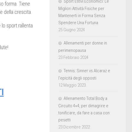
Sport Estivi Economici: Le
eso forma. Tiene
Migliori Attività Fisiche per
e della crescita.
Mantenerti in Forma Senza
Spendere Una Fortuna
lo sport rallenta
25 Giugno 2024
Allenamenti per donne in
lute!
perimenopausa
23 Febbraio 2024
Tennis: Sinner vs Alcaraz e
l’epicità degli opposti
12 Maggio 2023
I
Allenamento Total Body a
Circuito 4×4, per dimagrire e
tonificare, da fare a casa con
pesetti
23 Dicembre 2022