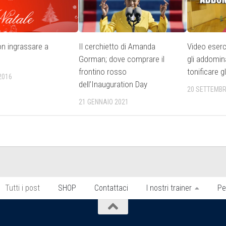
n ingrassare a
Il cerchietto di Amanda
Video eserci
Gorman; dove comprare il
gli addomin
frontino rosso
tonificare g
2016
dell’Inauguration Day
20 SETTEMBR
21 GENNAIO 2021
Tutti i post
SHOP
Contattaci
I nostri trainer
Pe