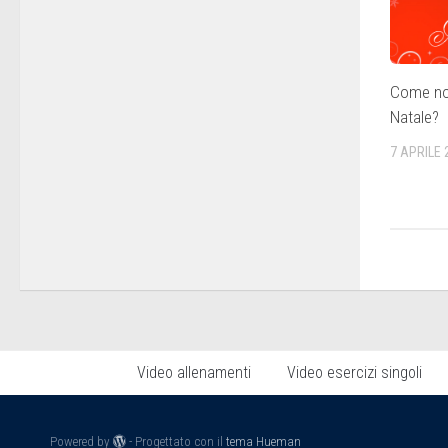
Come no
Natale?
7 APRILE 
Video allenamenti
Video esercizi singoli
Powered by
- Progettato con il
tema Hueman