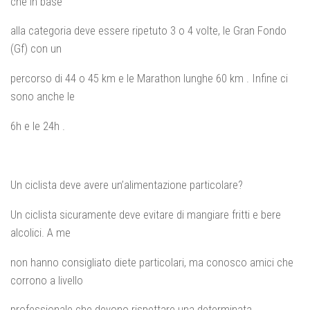
che in base
alla categoria deve essere ripetuto 3 o 4 volte, le Gran Fondo
(Gf) con un
percorso di 44 o 45 km e le Marathon lunghe 60 km . Infine ci
sono anche le
6h e le 24h .
Un ciclista deve avere un’alimentazione particolare?
Un ciclista sicuramente deve evitare di mangiare fritti e bere
alcolici. A me
non hanno consigliato diete particolari, ma conosco amici che
corrono a livello
professionale che devono rispettare una determinata