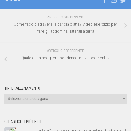
ARTICOLO SUCCESSIVO
Come faccio ad avere la pancia piatta? Video esercizio per
fare gli addominali laterali a terra
ARTICOLO PRECEDENTE
Quale dieta scegliere per dimagrire velocemente?
TIPI DI ALLENAMENTO
Tipi
di
allenamento
GLI ARTICOLI PIÙ LETTI
La feta? L'hai sempre mangiata nel modo sbagliato!