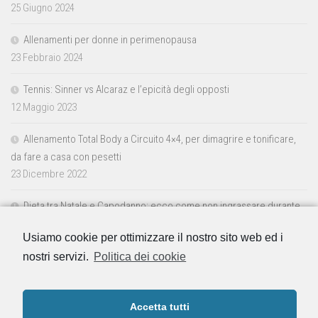
25 Giugno 2024
Allenamenti per donne in perimenopausa
23 Febbraio 2024
Tennis: Sinner vs Alcaraz e l’epicità degli opposti
12 Maggio 2023
Allenamento Total Body a Circuito 4×4, per dimagrire e tonificare,
da fare a casa con pesetti
23 Dicembre 2022
Dieta tra Natale e Capodanno: ecco come non ingrassare durante
le feste
Usiamo cookie per ottimizzare il nostro sito web ed i
23 Dicembre 2022
nostri servizi.
Politica dei cookie
Accetta tutti