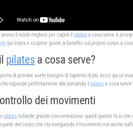
 avviso il modo migliore per capire il
pilates
a cosa serve è provare
nti
qui sopra e scoprire grazie ai benefici sul proprio corpo a cosa
il
pilates
a cosa serve?
prima di provare avete bisogno di saperne di più, ecco qui un esa
 che risponde perfettamente alla domanda: il
pilates
a cosa serve
Controllo dei movimenti
do
pilates
richiede grande concentrazione, quindi questo fa si che c
la parte del corpo che sta eseguendo il movimento ma anche sull’i