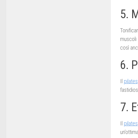
5. 
Tonifica
muscoli 
così anc
6. P
Il
pilates
fastidios
7. E
Il
pilates
un’ottima