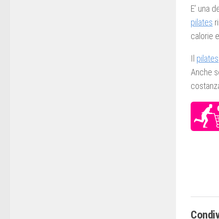
E’ una d
pilates
r
calorie 
Il
pilates
Anche se
costanza
Condiv