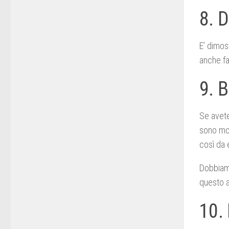
8. D
E’ dimos
anche far
9. B
Se avete
sono mol
così da 
Dobbiam
questo a
10.