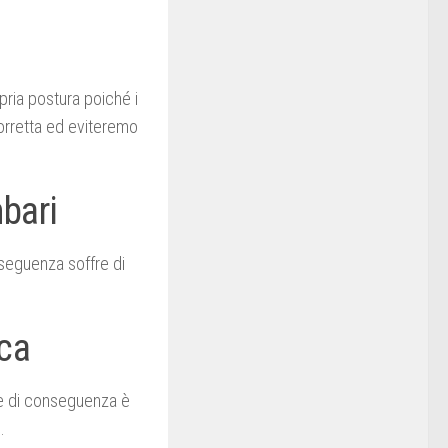
pria postura poiché i
orretta ed eviteremo
mbari
nseguenza soffre di
ica
 e di conseguenza è
.