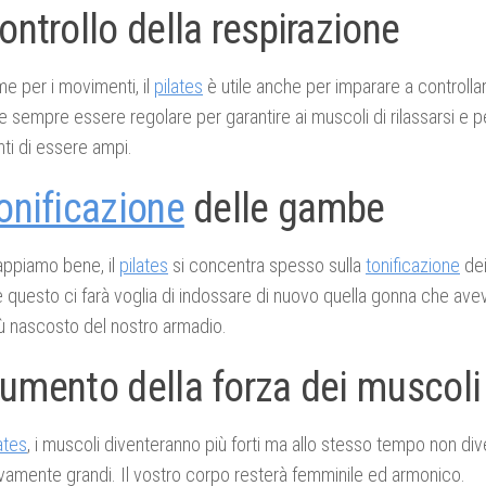
ontrollo della respirazione
e per i movimenti, il
pilates
è utile anche per imparare a controllar
 sempre essere regolare per garantire ai muscoli di rilassarsi e p
i di essere ampi.
onificazione
delle gambe
ppiamo bene, il
pilates
si concentra spesso sulla
tonificazione
dei
questo ci farà voglia di indossare di nuovo quella gonna che av
ù nascosto del nostro armadio.
Aumento della forza dei muscoli
ates
, i muscoli diventeranno più forti ma allo stesso tempo non di
amente grandi. Il vostro corpo resterà femminile ed armonico.