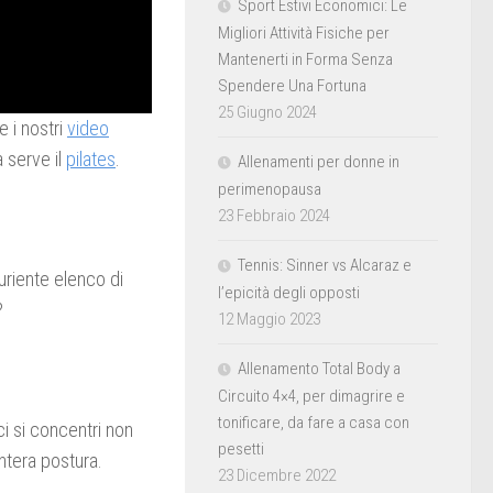
Sport Estivi Economici: Le
Migliori Attività Fisiche per
Mantenerti in Forma Senza
Spendere Una Fortuna
25 Giugno 2024
 i nostri
video
 serve il
pilates
.
Allenamenti per donne in
perimenopausa
23 Febbraio 2024
Tennis: Sinner vs Alcaraz e
uriente elenco di
l’epicità degli opposti
?
12 Maggio 2023
Allenamento Total Body a
Circuito 4×4, per dimagrire e
tonificare, da fare a casa con
i si concentri non
pesetti
ntera postura.
23 Dicembre 2022