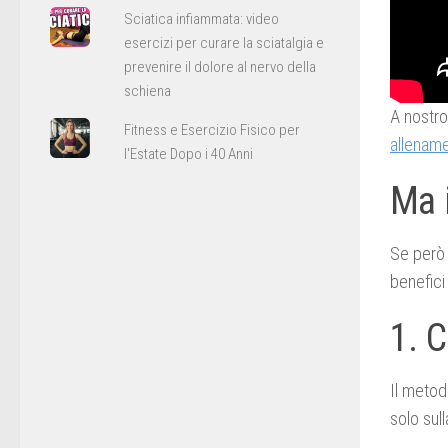
Sciatica infiammata: video
esercizi per curare la sciatalgia e
prevenire il dolore al nervo della
schiena
A nostro
Fitness e Esercizio Fisico per
allename
l'Estate Dopo i 40 Anni
Ma 
Se però 
benefici
1. 
Il meto
solo sul