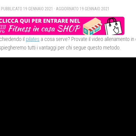
· PUBBLICATO
19 GENNAIO 2021
· AGGIORNATO
19 GENNAIO 2021
 chiedendo il
pilates
a cosa serve? Provate il video allenamento in 
spiegheremo tutti i vantaggi per chi segue questo metodo.