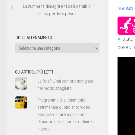
La zumba fa dimagrire? I balli caraibici
DI
ADMIN
fanno perdere peso?
TIPI DI ALLENAMENTO
Vi state
Tipi
dove vi 
di
allenamento
GLI ARTICOLI PIÙ LETTI
La feta? L'hai sempre mangiata
nel modo sbagliato!
Programma di allenamento
settimanale quotidiano: Video
esercizi da fare a casa per
dimagrire, tonificare e definire i
muscoli