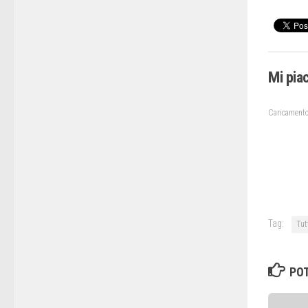
Mi pia
Caricamento
Tag:
Tutt
POT