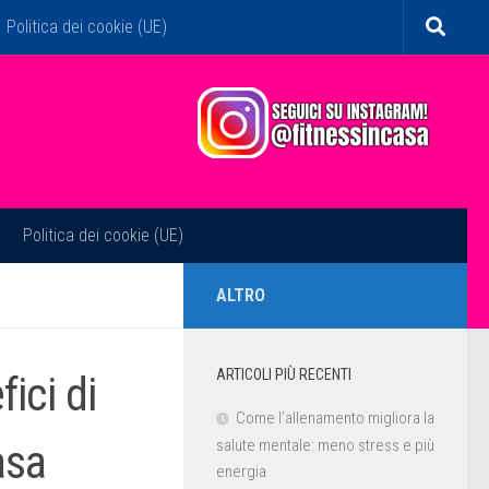
Politica dei cookie (UE)
Politica dei cookie (UE)
ALTRO
ARTICOLI PIÙ RECENTI
fici di
Come l’allenamento migliora la
asa
salute mentale: meno stress e più
energia