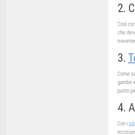
2. C
Così com
che deve
moviment
3.
T
Come sa
gambe e 
punto pi
4. 
Con i
pil
eccessiv