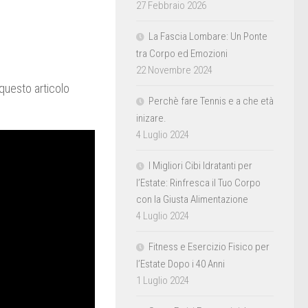
27 Febbraio 2026
La Fascia Lombare: Un Ponte
tra Corpo ed Emozioni
22 Novembre 2024
questo articolo
Perchè fare Tennis e a che età
inizare.
4 Luglio 2024
I Migliori Cibi Idratanti per
l’Estate: Rinfresca il Tuo Corpo
con la Giusta Alimentazione
4 Luglio 2024
Fitness e Esercizio Fisico per
l’Estate Dopo i 40 Anni
1 Luglio 2024