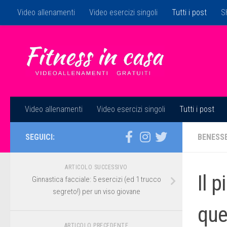
Video allenamenti
Video esercizi singoli
Tutti i post
S
Salta al contenuto
Video allenamenti
Video esercizi singoli
Tutti i post
SEGUICI:
BENESS
ARTICOLO SUCCESSIVO
Il p
Ginnastica facciale: 5 esercizi (ed 1 trucco
segreto!) per un viso giovane
que
ARTICOLO PRECEDENTE