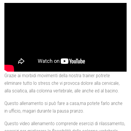
Grazie ai morbidi movimenti della nostra trainer potrete
eliminare tutto lo stress che vi provoca dolore alla cervicale,
alla sciatica, alla colonna vertebrale, alle anche ed al bacino.
Questo allenamento si può fare a casa,ma potete farlo anche
in ufficio, magari durante la pausa pranzo.
Questo video allenamento comprende esercizi di rilassamento,
esercizi per migliorare la flessibilità della colonna vertebrale,