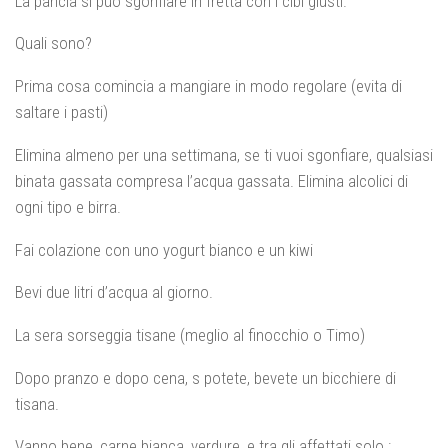
La pancia si può sgonfiare in fretta con i cibi giusti.
Quali sono?
Prima cosa comincia a mangiare in modo regolare (evita di
saltare i pasti)
Elimina almeno per una settimana, se ti vuoi sgonfiare, qualsiasi
binata gassata compresa l’acqua gassata. Elimina alcolici di
ogni tipo e birra.
Fai colazione con uno yogurt bianco e un kiwi
Bevi due litri d’acqua al giorno.
La sera sorseggia tisane (meglio al finocchio o Timo)
Dopo pranzo e dopo cena, s potete, bevete un bicchiere di
tisana.
Vanno bene, carne bianca, verdure, e tra gli affettati solo :