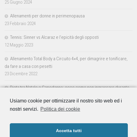
25 Giugno 2024
Allenamenti per donne in perimenopausa
23 Febbraio 2024
Tennis: Sinner vs Alcaraz e l’epicità degli opposti
12 Maggio 2023
Allenamento Total Body a Circuito 4×4, per dimagrire e tonificare,
da fare a casa con pesetti
23 Dicembre 2022
Dieta tra Natale e Capodanno: ecco come non ingrassare durante
le feste
Usiamo cookie per ottimizzare il nostro sito web ed i
23 Dicembre 2022
nostri servizi.
Politica dei cookie
Accetta tutti