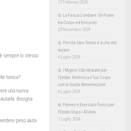
27 Febbraio 2026
La Fascia Lombare: Un Ponte
tra Corpo ed Emozioni
22 Novembre 2024
Perchè fare Tennis e a che età
inizare.
 è sempre lo stesso.
4 Luglio 2024
I Migliori Cibi Idratanti per
le tonica?
l’Estate: Rinfresca il Tuo Corpo
con la Giusta Alimentazione
dere una nuova
4 Luglio 2024
aiutarla. Bisogna
Fitness e Esercizio Fisico per
l’Estate Dopo i 40 Anni
1 Luglio 2024
 perdere peso aiuta