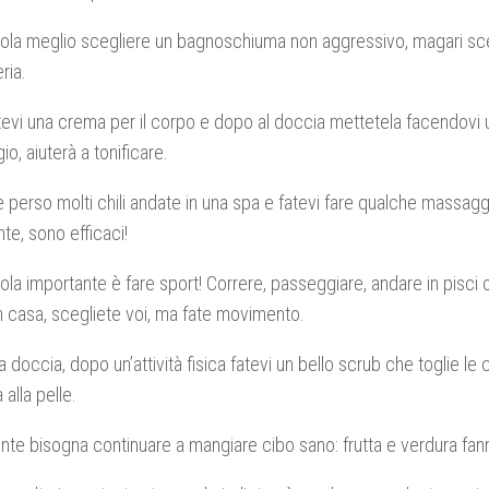
gola meglio scegliere un bagnoschiuma non aggressivo, magari sce
ria.
vi una crema per il corpo e dopo al doccia mettetela facendovi 
o, aiuterà a tonificare.
 perso molti chili andate in una spa e fatevi fare qualche massag
te, sono efficaci!
gola importante è fare sport! Correre, passeggiare, andare in pisci o
in casa, scegliete voi, ma fate movimento.
la doccia, dopo un’attività fisica fatevi un bello scrub che toglie le
à alla pelle.
te bisogna continuare a mangiare cibo sano: frutta e verdura fann