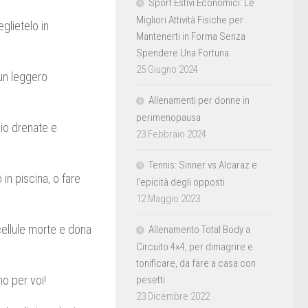
Sport Estivi Economici: Le
Migliori Attività Fisiche per
glietelo in
Mantenerti in Forma Senza
Spendere Una Fortuna
25 Giugno 2024
un leggero
Allenamenti per donne in
perimenopausa
gio drenate e
23 Febbraio 2024
Tennis: Sinner vs Alcaraz e
 in piscina, o fare
l’epicità degli opposti
12 Maggio 2023
 cellule morte e dona
Allenamento Total Body a
Circuito 4×4, per dimagrire e
tonificare, da fare a casa con
o per voi!
pesetti
23 Dicembre 2022