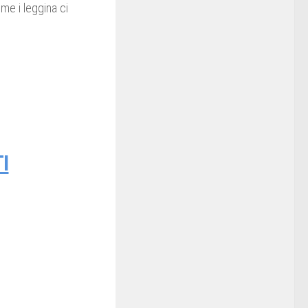
ome i leggina ci
I