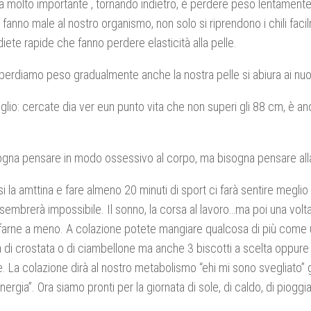
 molto importante , tornando indietro, è perdere peso lentamente.
 fanno male al nostro organismo, non solo si riprendono i chili fa
diete rapide che fanno perdere elasticità alla pelle.
erdiamo peso gradualmente anche la nostra pelle si abiura ai nuov
glio: cercate dia ver eun punto vita che non superi gli 88 cm, è a
gna pensare in modo ossessivo al corpo, ma bisogna pensare alla
i la amttina e fare almeno 20 minuti di sport ci farà sentire meglio 
io sembrerà impossibile. Il sonno, la corsa al lavoro…ma poi una volta
farne a meno. A colazione potete mangiare qualcosa di più come 
a di crostata o di ciambellone ma anche 3 biscotti a scelta oppure 
e. La colazione dirà al nostro metabolismo “ehi mi sono svegliato” 
nergia”. Ora siamo pronti per la giornata di sole, di caldo, di pioggia