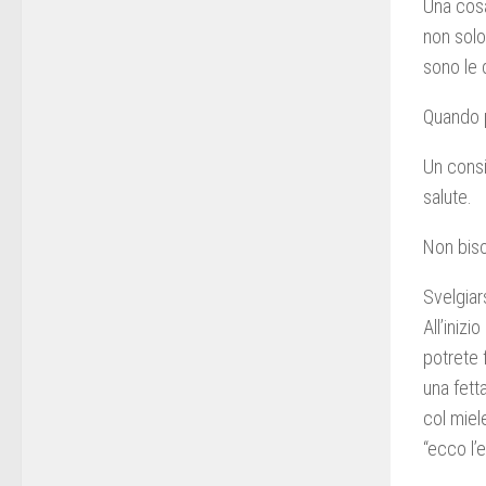
Una cosa
non solo
sono le 
Quando p
Un consi
salute.
Non biso
Svelgiars
All’iniz
potrete 
una fett
col miel
“ecco l’e