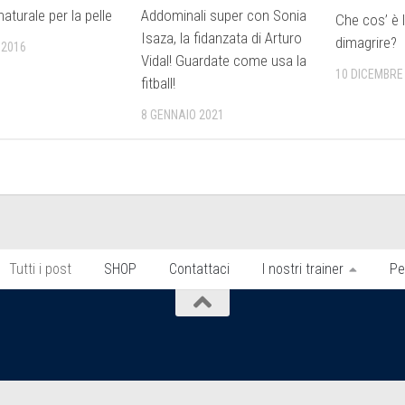
naturale per la pelle
Addominali super con Sonia
Che cos’ è 
Isaza, la fidanzata di Arturo
dimagrire?
 2016
Vidal! Guardate come usa la
10 DICEMBRE
fitball!
8 GENNAIO 2021
Tutti i post
SHOP
Contattaci
I nostri trainer
Pe