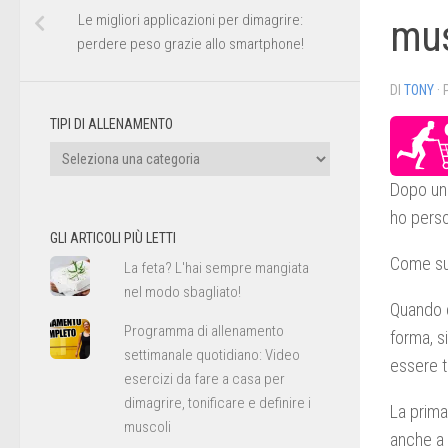
Le migliori applicazioni per dimagrire:
mus
perdere peso grazie allo smartphone!
DI
TONY
·
TIPI DI ALLENAMENTO
Tipi
di
Dopo una
allenamento
ho perso
GLI ARTICOLI PIÙ LETTI
Come su
La feta? L'hai sempre mangiata
nel modo sbagliato!
Quando c
Programma di allenamento
forma, s
settimanale quotidiano: Video
essere t
esercizi da fare a casa per
dimagrire, tonificare e definire i
La prima
muscoli
anche a 