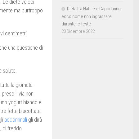
 Le diete veloci
Dieta tra Natale e Capodanno:
cilmente ma purtroppo
ecco come non ingrassare
durante le feste
23 Dicembre 2022
i centimetri.
nche una questione di
 salute.
tutta la giornata.
 preso il via non
uno yogurt bianco e
tre fette biscottate
gli
addominali
gli dirà
, di freddo.