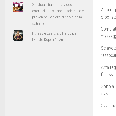
Sciatica infiammata: video
Altra re
esercizi per curare la sciatalgia e
erboriste
prevenire il dolore al nervo della
schiena
Comprate
Fitness e Esercizio Fisico per
massaggi
l'Estate Dopo i 40 Anni
Se avete
rassodan
Altra re
fitness 
Sotto al
elasticit
Ovviamen