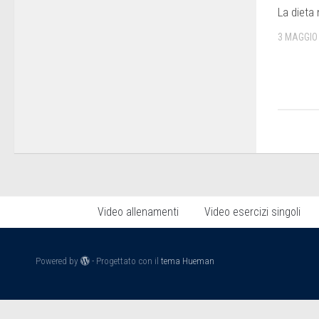
La dieta 
3 MAGGIO
Video allenamenti
Video esercizi singoli
Powered by
- Progettato con il
tema Hueman