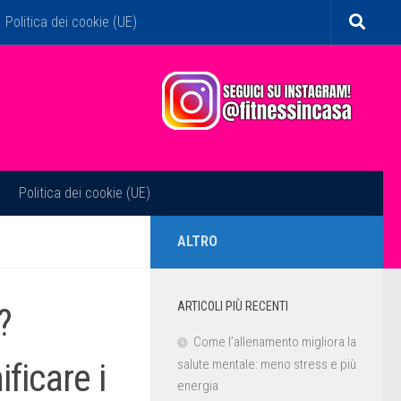
Politica dei cookie (UE)
Politica dei cookie (UE)
ALTRO
ARTICOLI PIÙ RECENTI
?
Come l’allenamento migliora la
ficare i
salute mentale: meno stress e più
energia