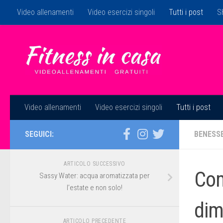
Video allenamenti
Video esercizi singoli
Tutti i post
S
Salta al contenuto
Video allenamenti
Video esercizi singoli
Tutti i post
SEGUICI:
BENESS
ARTICOLO SUCCESSIVO
Com
Sassy Water: acqua aromatizzata per
l’estate e non solo!
dim
ARTICOLO PRECEDENTE