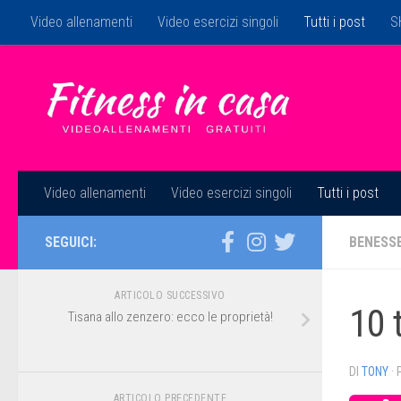
Video allenamenti
Video esercizi singoli
Tutti i post
S
Salta al contenuto
Video allenamenti
Video esercizi singoli
Tutti i post
SEGUICI:
BENESS
ARTICOLO SUCCESSIVO
10 
Tisana allo zenzero: ecco le proprietà!
DI
TONY
·
ARTICOLO PRECEDENTE