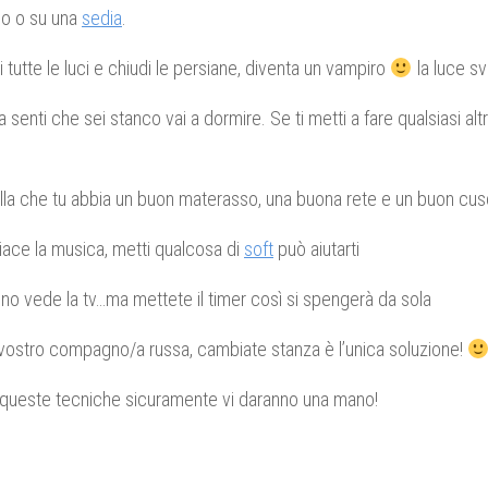
no o su una
sedia
.
 tutte le luci e chiudi le persiane, diventa un vampiro
la luce sv
senti che sei stanco vai a dormire. Se ti metti a fare qualsiasi altra 
lla che tu abbia un buon materasso, una buona rete e un buon cus
piace la musica, metti qualcosa di
soft
può aiutarti
no vede la tv…ma mettete il timer così si spengerà da sola
 vostro compagno/a russa, cambiate stanza è l’unica soluzione!
queste tecniche sicuramente vi daranno una mano!