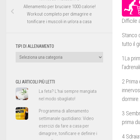
Allenamento per bruciare 1000 calorie!
Workout completo per dimagrire e
Difficil
tonificare i muscoli in un’ora a casa
Stanco d
tutto il 
TIPI DI ALLENAMENTO
Tipi
1La prim
di
l’adrenal
allenamento
2 Prima 
GLI ARTICOLI PIÙ LETTI
innervosi
La feta? L'hai sempre mangiata
dormire.
nel modo sbagliato!
Programma di allenamento
3 Sembre
settimanale quotidiano: Video
prima di
esercizi da fare a casa per
dimagrire, tonificare e definire i
4 Sdraiat