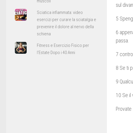
muscoli
sul diva
Sciatica infiammata: video
5 Spengi
esercizi per curare la sciatalgia e
prevenire il dolore al nervo della
6 appena 
schiena
passa.
Fitness e Esercizio Fisico per
l'Estate Dopo i 40 Anni
7 contro
8 Se ti 
9 Qualcu
10 Se il
Provate 