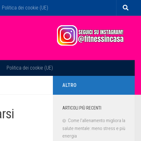
Politica dei cookie (UE)
Politica dei cookie (UE)
ALTRO
ARTICOLI PIÙ RECENTI
rsi
Come l’allenamento migliora la
salute mentale: meno stress e più
energia