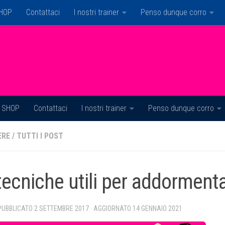
HOP
Contattaci
I nostri trainer
Penso dunque corro
SHOP
Contattaci
I nostri trainer
Penso dunque corro
ERE
/
TUTTI I POST
tecniche utili per addormenta
 PUBBLICATO
2 SETTEMBRE 2017
· AGGIORNATO
14 GENNAIO 2021