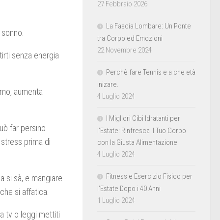
27 Febbraio 2026
La Fascia Lombare: Un Ponte
l sonno.
tra Corpo ed Emozioni
22 Novembre 2024
tirti senza energia
Perchè fare Tennis e a che età
inizare.
ssimo, aumenta
4 Luglio 2024
I Migliori Cibi Idratanti per
può far persino
l’Estate: Rinfresca il Tuo Corpo
e stress prima di
con la Giusta Alimentazione
4 Luglio 2024
Fitness e Esercizio Fisico per
a si sà, e mangiare
l’Estate Dopo i 40 Anni
che si affatica.
1 Luglio 2024
a tv o leggi mettiti