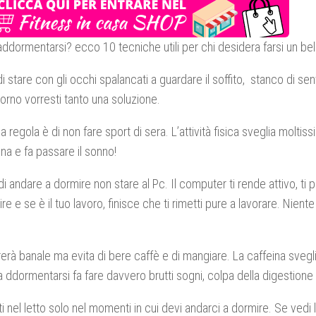
e addormentarsi? ecco 10 tecniche utili per chi desidera farsi un be
i stare con gli occhi spalancati a guardare il soffito, stanco di sen
giorno vorresti tanto una soluzione.
a regola è di non fare sport di sera. L’attività fisica sveglia molti
ina e fa passare il sonno!
di andare a dormire non stare al Pc. Il computer ti rende attivo, ti 
re e se è il tuo lavoro, finisce che ti rimetti pure a lavorare. Nient
rà banale ma evita di bere caffè e di mangiare. La caffeina svegli
a ddormentarsi fa fare davvero brutti sogni, colpa della digestione 
i nel letto solo nel momenti in cui devi andarci a dormire. Se vedi l