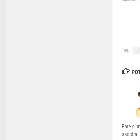
Tag:
Tutt
POT
Fare gin
ascolta l