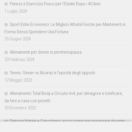
Fitness e Esercizio Fisico per l’Estate Dopo i 40 Anni
1 Luglio 2024
Sport Estivi Economici: Le Migliori Attività Fisiche per Mantenerti in
Forma Senza Spendere Una Fortuna
25 Giugno 2024
Allenamenti per donne in perimenopausa
23 Febbraio 2024
Tennis: Sinner vs Alcaraz e l’epicità degli opposti
12 Maggio 2023
Allenamento Total Body a Circuito 4×4, per dimagrire e tonificare,
da fare a casa con pesetti
23 Dicembre 2022
Dieta tra Natale e Capodanno: ecco come non ingrassare durante
le feste