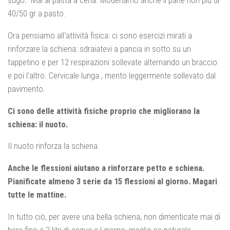
sugo. Mai al pasta a cena. Moderiamo anche il pane non più di
40/50 gr a pasto.
Ora pensiamo all’attività fisica: ci sono esercizi mirati a
rinforzare la schiena: sdraiatevi a pancia in sotto su un
tappetino e per 12 respirazioni sollevate alternando un braccio
e poi l’altro. Cervicale lunga , mento leggermente sollevato dal
pavimento.
Ci sono delle attività fisiche proprio che migliorano la
schiena: il nuoto.
Il nuoto rinforza la schiena.
Anche le flessioni aiutano a rinforzare petto e schiena.
Pianificate almeno 3 serie da 15 flessioni al giorno. Magari
tutte le mattine.
In tutto ciò, per avere una bella schiena, non dimenticate mai di
bere fino a 2 litri di acqua a l giorno, meglio se naturale.