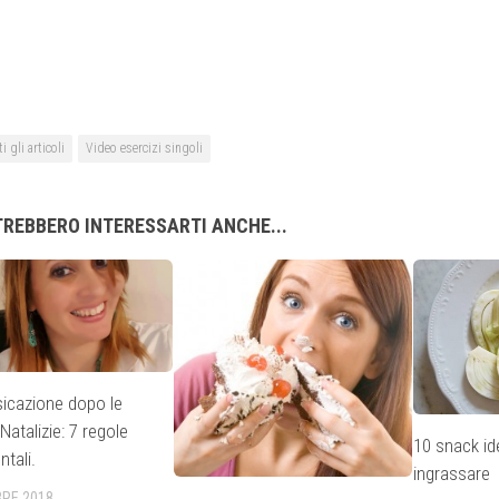
i gli articoli
Video esercizi singoli
REBBERO INTERESSARTI ANCHE...
sicazione dopo le
atalizie: 7 regole
10 snack id
tali.
ingrassare
BRE 2018