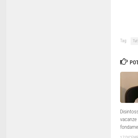
Tag:
Tutt
POT
Disintos
vacanze N
fondamen
17 DICEM