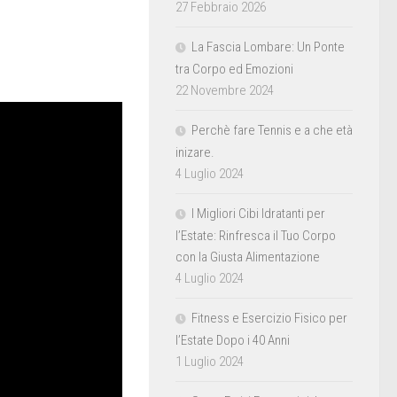
27 Febbraio 2026
La Fascia Lombare: Un Ponte
tra Corpo ed Emozioni
22 Novembre 2024
Perchè fare Tennis e a che età
inizare.
4 Luglio 2024
I Migliori Cibi Idratanti per
l’Estate: Rinfresca il Tuo Corpo
con la Giusta Alimentazione
4 Luglio 2024
Fitness e Esercizio Fisico per
l’Estate Dopo i 40 Anni
1 Luglio 2024