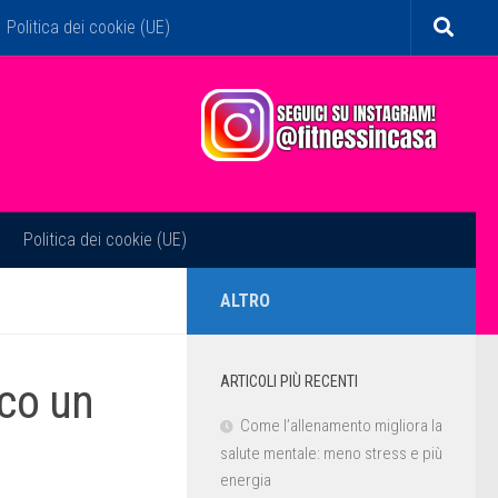
Politica dei cookie (UE)
Politica dei cookie (UE)
ALTRO
ARTICOLI PIÙ RECENTI
cco un
Come l’allenamento migliora la
salute mentale: meno stress e più
energia