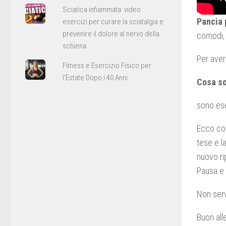
Sciatica infiammata: video
Pancia 
esercizi per curare la sciatalgia e
prevenire il dolore al nervo della
comodi, 
schiena
Per aver
Fitness e Esercizio Fisico per
l'Estate Dopo i 40 Anni
Cosa so
sono ese
Ecco com
tese e l
nuovo ri
Pausa e 
Non serv
Buon al