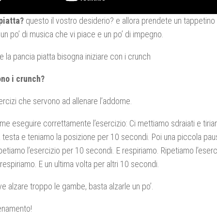
piatta?
questo il vostro desiderio? e allora prendete un tappetino d
un po’ di musica che vi piace e un po’ di impegno.
e la pancia piatta bisogna iniziare con i crunch
no i crunch?
rcizi che servono ad allenare l’addome.
e eseguire correttamente l’esercizio: Ci mettiamo sdraiati e tir
a testa e teniamo la posizione per 10 secondi. Poi una piccola paus
petiamo l’esercizio per 10 secondi. E respiriamo. Ripetiamo l’eser
respiriamo. E un ultima volta per altri 10 secondi.
e alzare troppo le gambe, basta alzarle un po’.
lenamento!