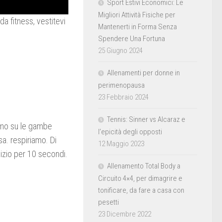
Sport Estivi Economici: Le
Migliori Attività Fisiche per
a fitness, vestitevi
Mantenerti in Forma Senza
Spendere Una Fortuna
25 Giugno 2024
Allenamenti per donne in
perimenopausa
23 Febbraio 2024
Tennis: Sinner vs Alcaraz e
iamo su le gambe
l’epicità degli opposti
a. respiriamo. Di
12 Maggio 2023
cizio per 10 secondi.
Allenamento Total Body a
Circuito 4×4, per dimagrire e
tonificare, da fare a casa con
pesetti
23 Dicembre 2022