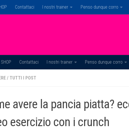
HOP
Contattaci
I nostri trainer
Penso dunque corro
SHOP
Contattaci
I nostri trainer
Penso dunque corro
ERE
/
TUTTI I POST
e avere la pancia piatta? e
eo esercizio con i crunch