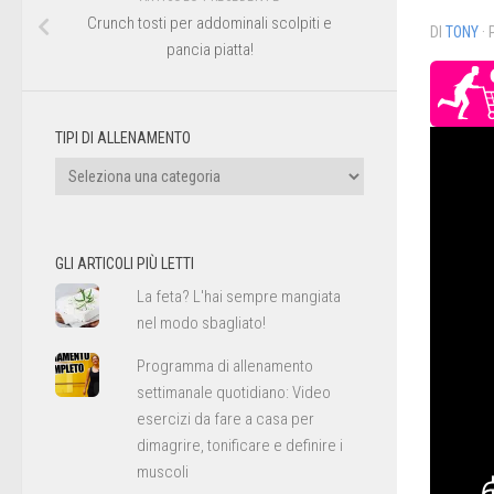
Crunch tosti per addominali scolpiti e
DI
TONY
·
pancia piatta!
TIPI DI ALLENAMENTO
Tipi
di
allenamento
GLI ARTICOLI PIÙ LETTI
La feta? L'hai sempre mangiata
nel modo sbagliato!
Programma di allenamento
settimanale quotidiano: Video
esercizi da fare a casa per
dimagrire, tonificare e definire i
muscoli