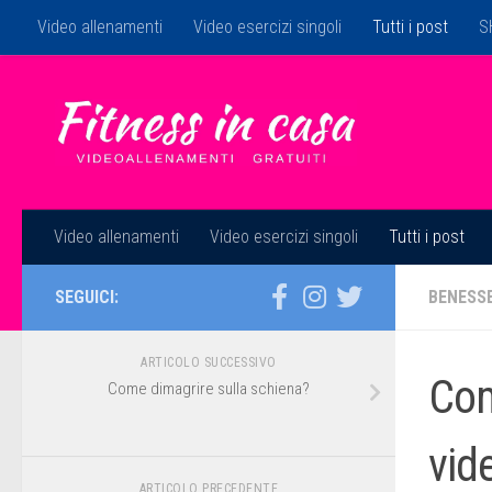
Video allenamenti
Video esercizi singoli
Tutti i post
S
Salta al contenuto
Video allenamenti
Video esercizi singoli
Tutti i post
SEGUICI:
BENESS
ARTICOLO SUCCESSIVO
Com
Come dimagrire sulla schiena?
vid
ARTICOLO PRECEDENTE