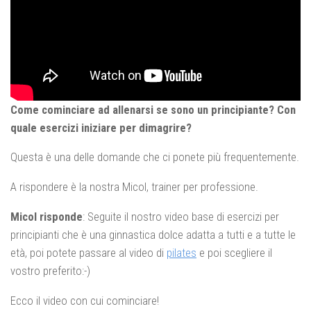
Come cominciare ad allenarsi se sono un principiante? Con
quale esercizi iniziare per dimagrire?
Questa è una delle domande che ci ponete più frequentemente.
A rispondere è la nostra Micol, trainer per professione.
Micol risponde
: Seguite il nostro video base di esercizi per
principianti che è una ginnastica dolce adatta a tutti e a tutte le
età, poi potete passare al video di
pilates
e poi scegliere il
vostro preferito:-)
Ecco il video con cui cominciare!