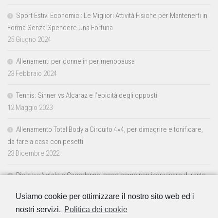
Sport Estivi Economici: Le Migliori Attività Fisiche per Mantenerti in
Forma Senza Spendere Una Fortuna
25 Giugno 2024
Allenamenti per donne in perimenopausa
23 Febbraio 2024
Tennis: Sinner vs Alcaraz e l’epicità degli opposti
12 Maggio 2023
Allenamento Total Body a Circuito 4×4, per dimagrire e tonificare,
da fare a casa con pesetti
23 Dicembre 2022
Dieta tra Natale e Capodanno: ecco come non ingrassare durante
le feste
Usiamo cookie per ottimizzare il nostro sito web ed i
23 Dicembre 2022
nostri servizi.
Politica dei cookie