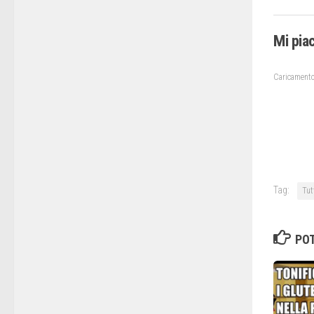
Mi pia
Caricamento
Tag:
Tutt
POT