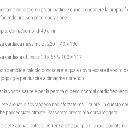
portante conoscere i propri battini e quindi conoscere la propria 
 facendo una semplice operazione :
pio: donna/uomo di 40 anni
za cardiaca massimale : 220 – 40 = 180
a cardiaca ottimale: 18 x 65 % 100 = 117
to semplice calcolo conoscerete quale dovrà essere il vostro ba
jogging e per riuscire a dimagrire correndo .
er la vostra salute e per la perdita di peso occhi al cardiofrequenz
iete allenati e sovrappeso non sforzate mai il cuore. In questo cas
he passeggiate ritmate. Passerete presto alla corsa leggera.
 siete allenati potrete correre anche per più di un’ora con ottimi ris