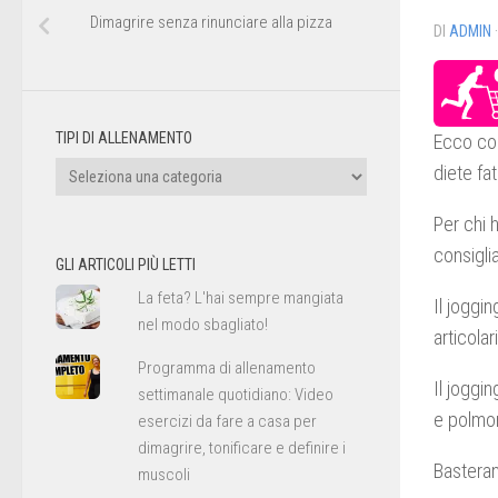
Dimagrire senza rinunciare alla pizza
DI
ADMIN
TIPI DI ALLENAMENTO
Ecco co
Tipi
diete fa
di
Per chi 
allenamento
consiglia
GLI ARTICOLI PIÙ LETTI
La feta? L'hai sempre mangiata
Il joggi
nel modo sbagliato!
articola
Programma di allenamento
Il joggi
settimanale quotidiano: Video
e polmon
esercizi da fare a casa per
dimagrire, tonificare e definire i
Basteran
muscoli