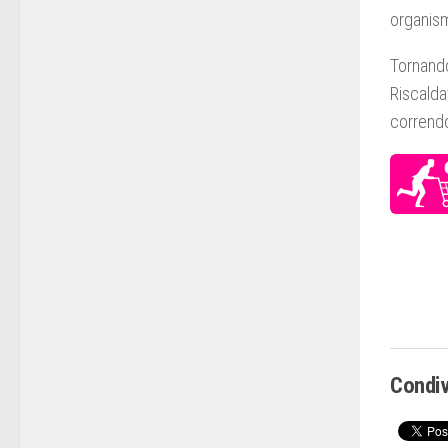
organis
Tornando
Riscalda
correndo
Condiv