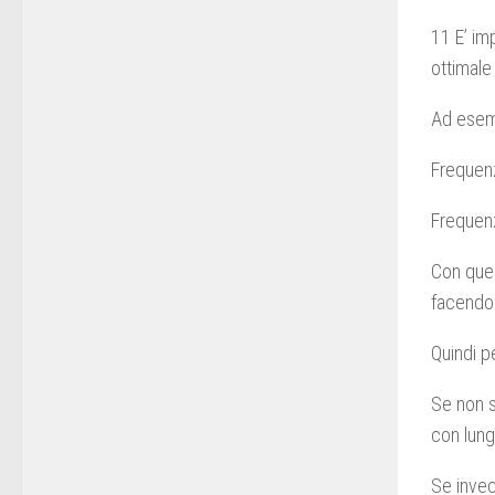
11 E’ im
ottimale
Ad esem
Frequen
Frequenz
Con ques
facendo 
Quindi p
Se non s
con lung
Se invece