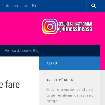
Politica dei cookie (UE)
Politica dei cookie (UE)
ALTRO
ARTICOLI PIÙ RECENTI
 fare
Come l’allenamento migliora la
salute mentale: meno stress e più
energia