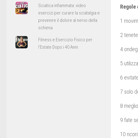
Sciatica infiammata: video
Regole 
esercizi per curare la sciatalgia e
prevenire il dolore al nervo della
1 movime
schiena
2 tenete
Fitness e Esercizio Fisico per
l'Estate Dopo i 40 Anni
4 ondegg
5 utiliz
6 evitat
7 solo d
8 meglio
9 fate s
10 ricor