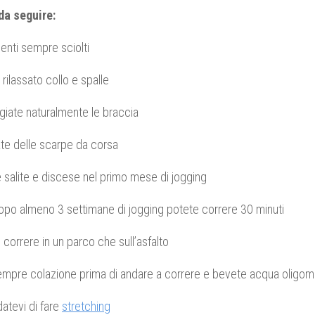
da seguire:
nti sempre sciolti
 rilassato collo e spalle
iate naturalmente le braccia
zate delle scarpe da corsa
e salite e discese nel primo mese di jogging
opo almeno 3 settimane di jogging potete correre 30 minuti
 correre in un parco che sull’asfalto
empre colazione prima di andare a correre e bevete acqua oligom
datevi di fare
stretching