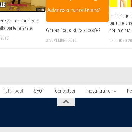
Le 10 regol
rcizio per tonificare
termine una 
ella parte laterale.
Ginnastica posturale: cos’è?
per la dieta 
 2017
3 NOVEMBRE 2016
19 GIUGNO 2
Tutti i post
SHOP
Contattaci
I nostri trainer
Pe