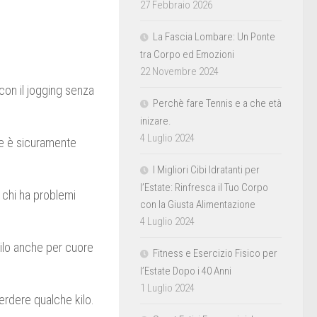
27 Febbraio 2026
La Fascia Lombare: Un Ponte
tra Corpo ed Emozioni
22 Novembre 2024
on il jogging senza
Perchè fare Tennis e a che età
inizare.
4 Luglio 2024
ose è sicuramente
I Migliori Cibi Idratanti per
l’Estate: Rinfresca il Tuo Corpo
 chi ha problemi
con la Giusta Alimentazione
4 Luglio 2024
kilo anche per cuore
Fitness e Esercizio Fisico per
l’Estate Dopo i 40 Anni
1 Luglio 2024
erdere qualche kilo.