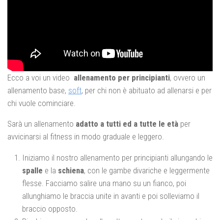
Ecco a voi un video
allenamento per principianti
, ovvero un
allenamento base,
soft
, per chi non è abituato ad allenarsi e per
chi vuole cominciare.
Sarà un allenamento
adatto a tutti ed a tutte le età
per
avvicinarsi al fitness in modo graduale e leggero.
Iniziamo il nostro allenamento per principianti allungando le
spalle
e la
schiena
, con le gambe divariche e leggermente
flesse. Facciamo salire una mano su un fianco, poi
allunghiamo le braccia unite in avanti e poi solleviamo il
braccio opposto.