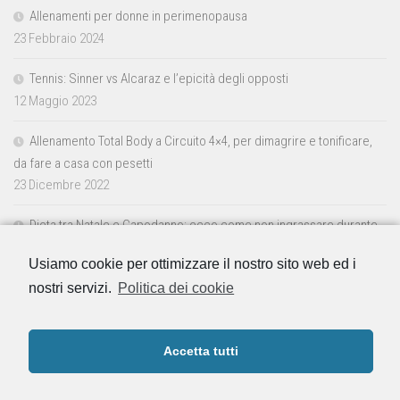
Allenamenti per donne in perimenopausa
23 Febbraio 2024
Tennis: Sinner vs Alcaraz e l’epicità degli opposti
12 Maggio 2023
Allenamento Total Body a Circuito 4×4, per dimagrire e tonificare,
da fare a casa con pesetti
23 Dicembre 2022
Dieta tra Natale e Capodanno: ecco come non ingrassare durante
le feste
Usiamo cookie per ottimizzare il nostro sito web ed i
23 Dicembre 2022
nostri servizi.
Politica dei cookie
Accetta tutti