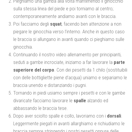
Pieghiamo una gamba alla volta mantenendo il ginocchio
sulla stessa linea del piede e poi torniamo al centro;
contemporaneamente andiamo avanti con le braccia.
Poi facciamo degli
squat
, facendo ben attenzione a non
piegare le ginocchia verso l’interno. Anche in questo caso
le braccia si allungano in avanti quando ci pieghiamo sulle
ginocchia.
Continuando il nostro video allenamento per principianti,
seduti a gambe incrociate, iniziamo a far lavorare la
parte
superiore del corpo
. Con dei pesetti da 1 chilo (sostituibili
con delle bottigliette piene d’acqua) uniamo e separiamo le
braccia unendo e distanziando i pugni.
Tornando in piedi usiamo sempre i pesetti e con le gambe
divaricate facciamo lavorare le
spalle
alzando ed
abbassando le braccia tese.
Dopo aver sciolto spalle e collo, lavoriamo con i
dorsali
.
Leggermente piegati in avanti allarghiamo e richiudiamo le
braccia sempre stringendo i nostri pesetti oppure delle