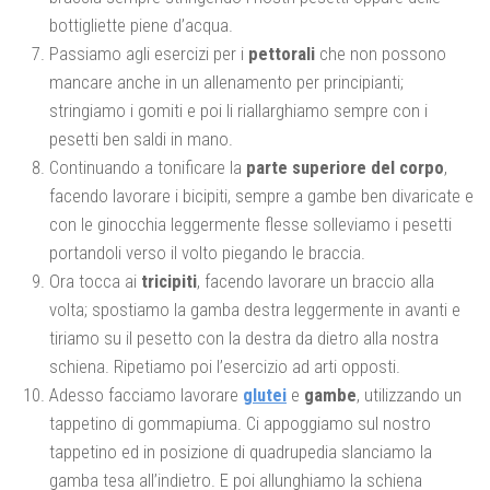
bottigliette piene d’acqua.
Passiamo agli esercizi per i
pettorali
che non possono
mancare anche in un allenamento per principianti;
stringiamo i gomiti e poi li riallarghiamo sempre con i
pesetti ben saldi in mano.
Continuando a tonificare la
parte superiore del corpo
,
facendo lavorare i bicipiti, sempre a gambe ben divaricate e
con le ginocchia leggermente flesse solleviamo i pesetti
portandoli verso il volto piegando le braccia.
Ora tocca ai
tricipiti
, facendo lavorare un braccio alla
volta; spostiamo la gamba destra leggermente in avanti e
tiriamo su il pesetto con la destra da dietro alla nostra
schiena. Ripetiamo poi l’esercizio ad arti opposti.
Adesso facciamo lavorare
glutei
e
gambe
, utilizzando un
tappetino di gommapiuma. Ci appoggiamo sul nostro
tappetino ed in posizione di quadrupedia slanciamo la
gamba tesa all’indietro. E poi allunghiamo la schiena