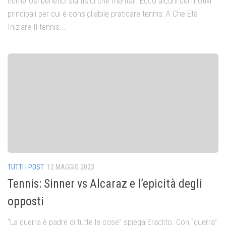
numerosi benefici sia fisici che mentali. Ecco alcuni dei motivi
principali per cui è consigliabile praticare tennis: A Che Età
Iniziare Il tennis...
TUTTI I POST
12 MAGGIO 2023
Tennis: Sinner vs Alcaraz e l’epicità degli
opposti
“La guerra è padre di tutte le cose” spiega Eraclito. Con “guerra”