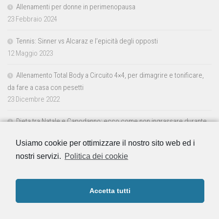
Allenamenti per donne in perimenopausa
23 Febbraio 2024
Tennis: Sinner vs Alcaraz e l’epicità degli opposti
12 Maggio 2023
Allenamento Total Body a Circuito 4×4, per dimagrire e tonificare,
da fare a casa con pesetti
23 Dicembre 2022
Dieta tra Natale e Capodanno: ecco come non ingrassare durante
le feste
Usiamo cookie per ottimizzare il nostro sito web ed i
23 Dicembre 2022
nostri servizi.
Politica dei cookie
Accetta tutti